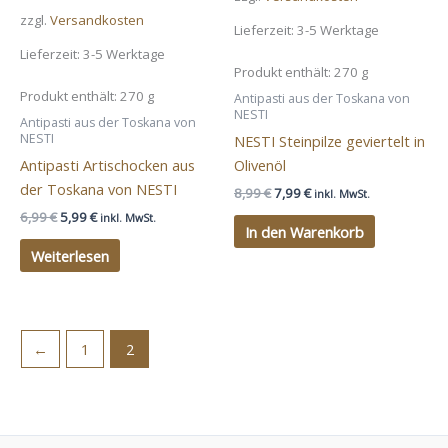
zzgl.
Versandkosten
Lieferzeit:
3-5 Werktage
Lieferzeit:
3-5 Werktage
Produkt enthält: 270
g
Produkt enthält: 270
g
Antipasti aus der Toskana von
NESTI
Antipasti aus der Toskana von
NESTI
NESTI Steinpilze geviertelt in
Antipasti Artischocken aus
Olivenöl
der Toskana von NESTI
Ursprünglicher
Aktueller
8,99
€
7,99
€
inkl. MwSt.
Preis
Preis
Ursprünglicher
Aktueller
6,99
€
5,99
€
inkl. MwSt.
war:
ist:
In den Warenkorb
Preis
Preis
8,99 €
7,99 €.
war:
ist:
Weiterlesen
6,99 €
5,99 €.
←
1
2