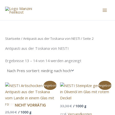
Zum
Inhalt
springen
Startseite
/
Antipasti aus der Toskana von NESTI
/ Seite 2
Antipasti aus der Toskana von NESTI
Sorted
Ergebnisse 13 – 14 von 14 werden angezeigt
by
price:
low
to
high
Angebot!
Angebot!
NICHT VORRÄTIG
33,30
€
/
1000
g
25,90
€
/
1000
g
zzgl.
Versandkosten